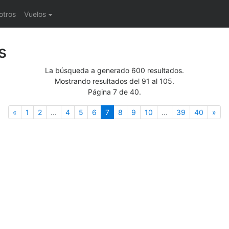
otros
Vuelos
s
La búsqueda a generado 600 resultados.
Mostrando resultados del 91 al 105.
Página 7 de 40.
Anterior
(actual)
Sig
«
1
2
...
4
5
6
7
8
9
10
...
39
40
»