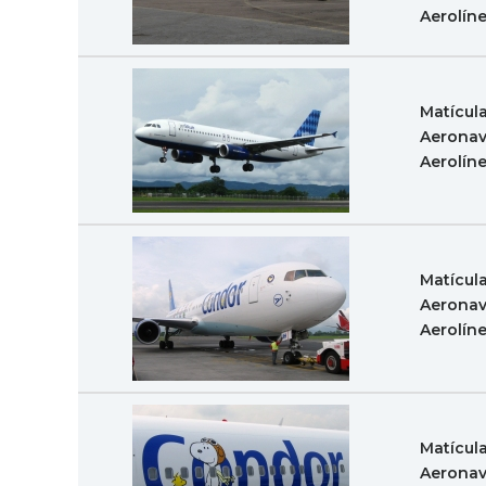
Aerolín
Matícul
Aeronav
Aerolín
Matícul
Aeronav
Aerolín
Matícul
Aeronav