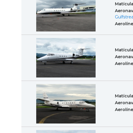
Matícul
Aeronav
Gulfstr
Aerolín
Matícul
Aeronav
Aerolín
Matícul
Aeronav
Aerolín