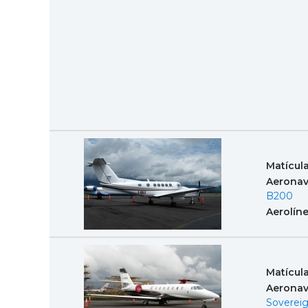
Matícul
Aeronav
B200
Aerolín
Matícul
Aeronav
Soverei