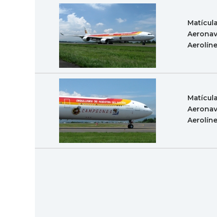
Matícul
Aeronav
Aerolín
Matícul
Aeronav
Aerolín