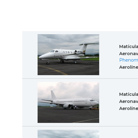
Matícul
Aeronav
Phenom
Aerolín
Matícul
Aeronav
Aerolín