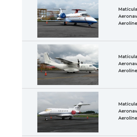
Matícul
Aeronav
Aerolín
Matícul
Aeronav
Aerolín
Matícul
Aeronav
Aerolín