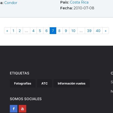
País:
Costa Rica
ea:
Condor
Fecha:
2010-07-08
Anterior
(actual)
Sig
«
1
2
...
4
5
6
7
8
9
10
...
39
40
»
ETIQUETAS
S
Fotografías
ATC
Información vuelos
h
SOMOS SOCIALES