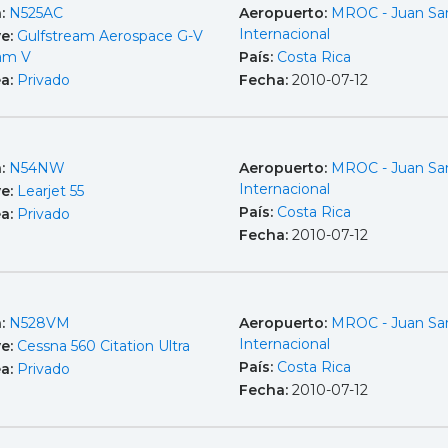
a:
N525AC
Aeropuerto:
MROC - Juan Sa
Internacional
e:
Gulfstream Aerospace G-V
eam V
País:
Costa Rica
ea:
Privado
Fecha:
2010-07-12
a:
N54NW
Aeropuerto:
MROC - Juan Sa
Internacional
e:
Learjet 55
País:
Costa Rica
ea:
Privado
Fecha:
2010-07-12
a:
N528VM
Aeropuerto:
MROC - Juan Sa
Internacional
e:
Cessna 560 Citation Ultra
País:
Costa Rica
ea:
Privado
Fecha:
2010-07-12