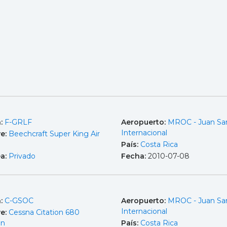
a:
F-GRLF
Aeropuerto:
MROC - Juan Sa
Internacional
e:
Beechcraft Super King Air
País:
Costa Rica
ea:
Privado
Fecha:
2010-07-08
a:
C-GSOC
Aeropuerto:
MROC - Juan Sa
Internacional
e:
Cessna Citation 680
gn
País:
Costa Rica