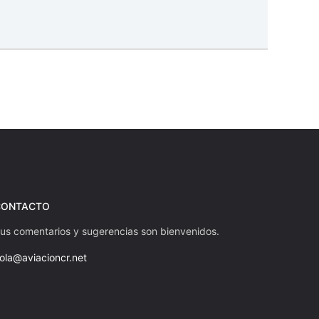
uiente
CONTACTO
us comentarios y sugerencias son bienvenidos.
ola@aviacioncr.net