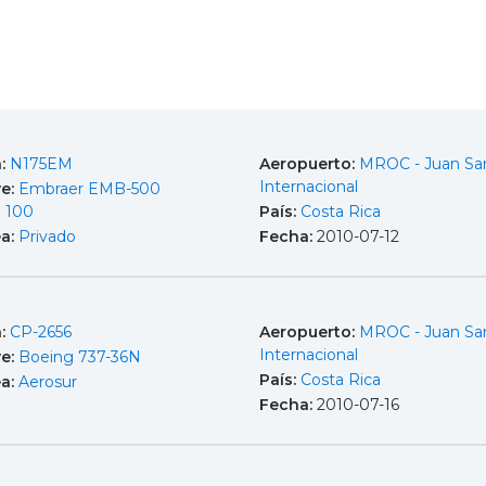
a:
N175EM
Aeropuerto:
MROC - Juan Sa
Internacional
e:
Embraer EMB-500
 100
País:
Costa Rica
ea:
Privado
Fecha:
2010-07-12
a:
CP-2656
Aeropuerto:
MROC - Juan Sa
Internacional
e:
Boeing 737-36N
País:
Costa Rica
ea:
Aerosur
Fecha:
2010-07-16