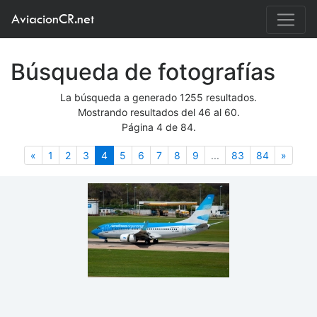
AviacionCR.net
Búsqueda de fotografías
La búsqueda a generado 1255 resultados.
Mostrando resultados del 46 al 60.
Página 4 de 84.
Anterior
(actual)
Siguie
«
1
2
3
4
5
6
7
8
9
...
83
84
»