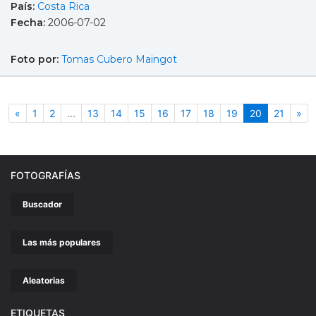
País:
Costa Rica
Fecha:
2006-07-02
Foto por:
Tomas Cubero Maingot
Anterior
(actual)
Sig
«
1
2
...
13
14
15
16
17
18
19
20
21
»
FOTOGRAFÍAS
Buscador
Las más populares
Aleatorias
ETIQUETAS