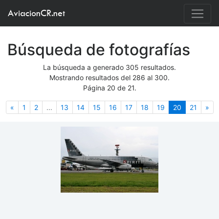
AviacionCR.net
Búsqueda de fotografías
La búsqueda a generado 305 resultados.
Mostrando resultados del 286 al 300.
Página 20 de 21.
Anterior
(actual)
Sig
«
1
2
...
13
14
15
16
17
18
19
20
21
»