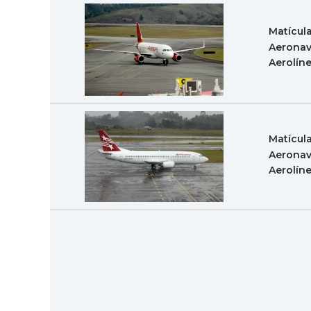
Matícul
Aeronav
Aerolín
Matícul
Aeronav
Aerolín