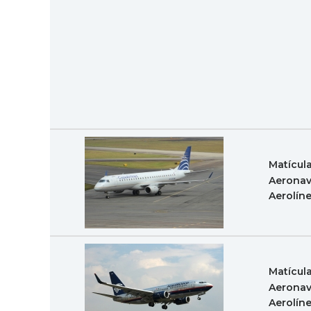
Matícul
Aeronav
Aerolín
Matícul
Aeronav
Aerolín