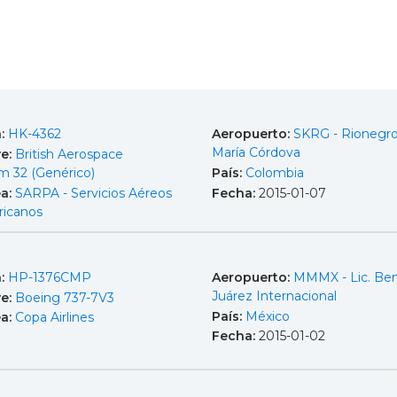
a:
HK-4362
Aeropuerto:
SKRG - Rionegro
María Córdova
e:
British Aerospace
m 32 (Genérico)
País:
Colombia
ea:
SARPA - Servicios Aéreos
Fecha:
2015-01-07
icanos
a:
HP-1376CMP
Aeropuerto:
MMMX - Lic. Ben
Juárez Internacional
e:
Boeing 737-7V3
País:
México
ea:
Copa Airlines
Fecha:
2015-01-02