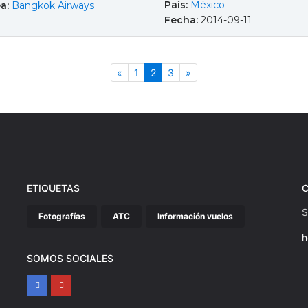
País:
México
ea:
Bangkok Airways
Fecha:
2014-09-11
Anterior
(actual)
Siguiente
«
1
2
3
»
ETIQUETAS
S
Fotografías
ATC
Información vuelos
h
SOMOS SOCIALES