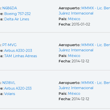
a:
N686DA
Aeropuerto:
MMMX - Lic. Ben
Juárez Internacional
e:
Boeing 757-232
País:
México
ea:
Delta Air Lines
Fecha:
2015-01-02
a:
PT-MVG
Aeropuerto:
MMMX - Lic. Ben
Juárez Internacional
e:
Airbus A330-203
País:
México
ea:
TAM Linhas Aéreas
Fecha:
2014-12-12
a:
N518VL
Aeropuerto:
MMMX - Lic. Ben
Juárez Internacional
e:
Airbus A320-233
País:
México
ea:
Volaris
Fecha:
2014-12-12