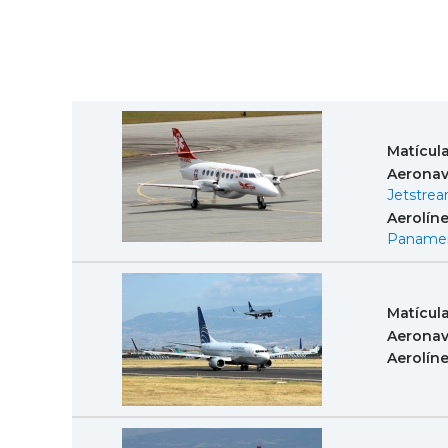
Matícul
Aeronav
Jetstrea
Aerolín
Panamer
Matícul
Aeronav
Aerolín