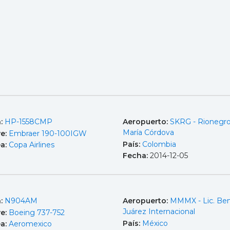
a:
HP-1558CMP
Aeropuerto:
SKRG - Rionegro
María Córdova
e:
Embraer 190-100IGW
País:
Colombia
ea:
Copa Airlines
Fecha:
2014-12-05
a:
N904AM
Aeropuerto:
MMMX - Lic. Ben
Juárez Internacional
e:
Boeing 737-752
País:
México
ea:
Aeromexico