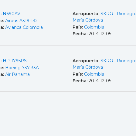
a:
N690AV
Aeropuerto:
SKRG - Rionegro
María Córdova
e:
Airbus A319-132
País:
Colombia
ea:
Avianca Colombia
Fecha:
2014-12-05
a:
HP-1795PST
Aeropuerto:
SKRG - Rionegro
María Córdova
e:
Boeing 737-33A
País:
Colombia
ea:
Air Panama
Fecha:
2014-12-05