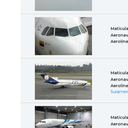
Matícul
Aeronav
Aerolín
Matícul
Aeronav
Aerolín
Suramer
Matícul
Aeronav