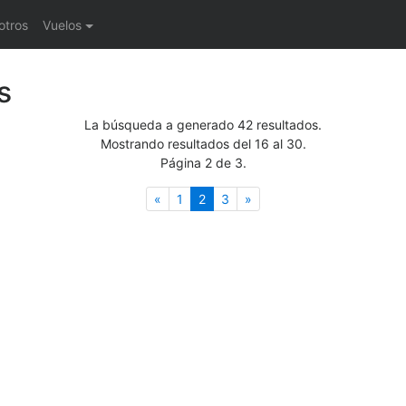
otros
Vuelos
s
La búsqueda a generado 42 resultados.
Mostrando resultados del 16 al 30.
Página 2 de 3.
Anterior
(actual)
Siguiente
«
1
2
3
»