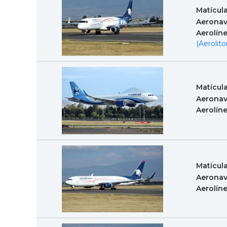
Matícul
Aeronav
Aerolín
(Aerolitor
Matícul
Aeronav
Aerolín
Matícul
Aeronav
Aerolín