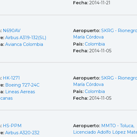
Fecha:
2014-11-21
a:
N690AV
Aeropuerto:
SKRG - Rionegro
María Córdova
e:
Airbus A319-132(SL)
País:
Colombia
ea:
Avianca Colombia
Fecha:
2014-11-05
a:
HK-1271
Aeropuerto:
SKRG - Rionegro
María Córdova
e:
Boeing 727-24C
País:
Colombia
ea:
Lineas Aereas
icanas
Fecha:
2014-11-05
a:
HS-PPM
Aeropuerto:
MMTO - Toluca,
Licenciado Adolfo López Mat
e:
Airbus A320-232