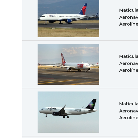
Matícul
Aeronav
Aerolín
Matícul
Aeronav
Aerolín
Matícul
Aeronav
Aerolín