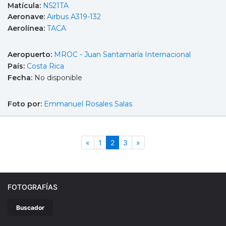
Matícula:
N521TA
Aeronave:
Airbus A319-132
Aerolínea:
TACA
Aeropuerto:
MROC - Juan Santamaría Internacional
País:
Costa Rica
Fecha:
No disponible
Foto por:
Emmanuel Rosales Salas
Anterior
(actual)
Siguiente
«
1
2
3
»
FOTOGRAFÍAS
Buscador