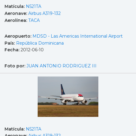
Matícula:
N521TA
Aeronave:
Airbus A319-132
Aerolínea:
TACA
Aeropuerto:
MDSD - Las Americas International Airport
País:
República Dominicana
Fecha:
2012-06-10
Foto por:
JUAN ANTONIO RODRIGUEZ III
Matícula:
N521TA
Aeronave:
Airbus A319-132