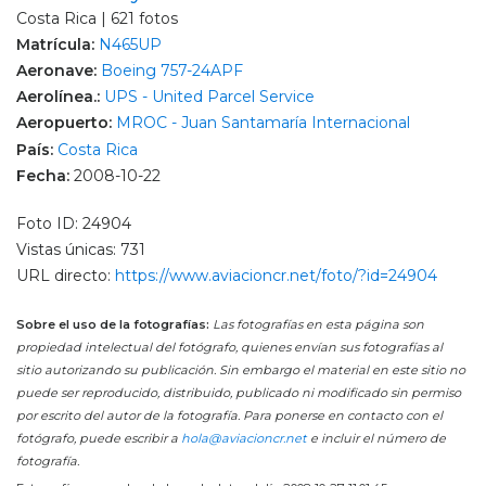
Costa Rica | 621 fotos
Matrícula:
N465UP
Aeronave:
Boeing 757-24APF
Aerolínea.:
UPS - United Parcel Service
Aeropuerto:
MROC - Juan Santamaría Internacional
País:
Costa Rica
Fecha:
2008-10-22
Foto ID: 24904
Vistas únicas: 731
URL directo:
https://www.aviacioncr.net/foto/?id=24904
Sobre el uso de la fotografías:
Las fotografías en esta página son
propiedad intelectual del fotógrafo, quienes envían sus fotografías al
sitio autorizando su publicación. Sin embargo el material en este sitio no
puede ser reproducido, distribuido, publicado ni modificado sin permiso
por escrito del autor de la fotografía. Para ponerse en contacto con el
fotógrafo, puede escribir a
hola@aviacioncr.net
e incluir el número de
fotografía.