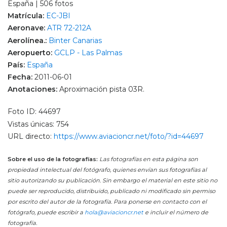
España | 506 fotos
Matrícula:
EC-JBI
Aeronave:
ATR 72-212A
Aerolínea.:
Binter Canarias
Aeropuerto:
GCLP - Las Palmas
País:
España
Fecha:
2011-06-01
Anotaciones:
Aproximación pista 03R.
Foto ID: 44697
Vistas únicas: 754
URL directo:
https://www.aviacioncr.net/foto/?id=44697
Sobre el uso de la fotografías:
Las fotografías en esta página son
propiedad intelectual del fotógrafo, quienes envían sus fotografías al
sitio autorizando su publicación. Sin embargo el material en este sitio no
puede ser reproducido, distribuido, publicado ni modificado sin permiso
por escrito del autor de la fotografía. Para ponerse en contacto con el
fotógrafo, puede escribir a
hola@aviacioncr.net
e incluir el número de
fotografía.