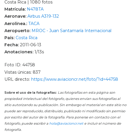
Costa Rica | 1080 fotos
Matrícula:
N478TA
Aeronave:
Airbus A319-132
Aerolínea.:
TACA
Aeropuerto:
MROC - Juan Santamaría Internacional
País:
Costa Rica
Fecha:
2011-06-13
Anotaciones:
1/13s
Foto ID: 44758
Vistas únicas: 837
URL directo:
https://www.aviacioncr.net/foto/?id=44758
Sobre el uso de la fotografías:
Las fotografías en esta página son
propiedad intelectual del fotógrafo, quienes envían sus fotografías al
sitio autorizando su publicación. Sin embargo el material en este sitio no
puede ser reproducido, distribuido, publicado ni modificado sin permiso
por escrito del autor de la fotografía. Para ponerse en contacto con el
fotógrafo, puede escribir a
hola@aviacioncr.net
e incluir el número de
fotografía.