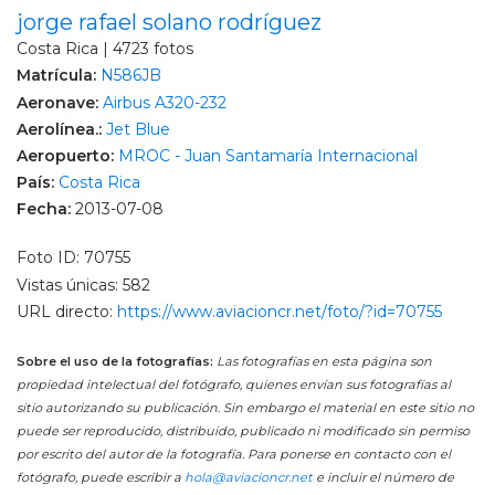
jorge rafael solano rodríguez
Costa Rica | 4723 fotos
Matrícula:
N586JB
Aeronave:
Airbus A320-232
Aerolínea.:
Jet Blue
Aeropuerto:
MROC - Juan Santamaría Internacional
País:
Costa Rica
Fecha:
2013-07-08
Foto ID: 70755
Vistas únicas: 582
URL directo:
https://www.aviacioncr.net/foto/?id=70755
Sobre el uso de la fotografías:
Las fotografías en esta página son
propiedad intelectual del fotógrafo, quienes envían sus fotografías al
sitio autorizando su publicación. Sin embargo el material en este sitio no
puede ser reproducido, distribuido, publicado ni modificado sin permiso
por escrito del autor de la fotografía. Para ponerse en contacto con el
fotógrafo, puede escribir a
hola@aviacioncr.net
e incluir el número de