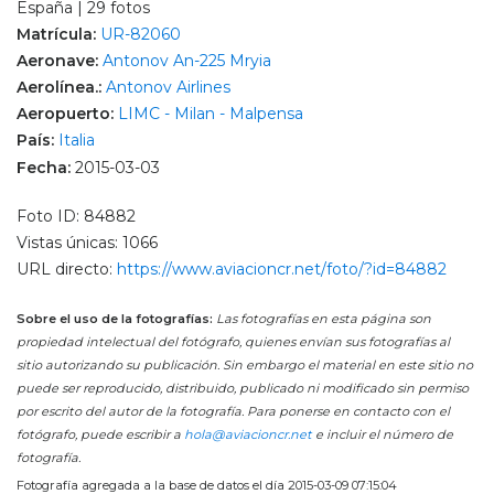
España | 29 fotos
Matrícula:
UR-82060
Aeronave:
Antonov An-225 Mryia
Aerolínea.:
Antonov Airlines
Aeropuerto:
LIMC - Milan - Malpensa
País:
Italia
Fecha:
2015-03-03
Foto ID: 84882
Vistas únicas: 1066
URL directo:
https://www.aviacioncr.net/foto/?id=84882
Sobre el uso de la fotografías:
Las fotografías en esta página son
propiedad intelectual del fotógrafo, quienes envían sus fotografías al
sitio autorizando su publicación. Sin embargo el material en este sitio no
puede ser reproducido, distribuido, publicado ni modificado sin permiso
por escrito del autor de la fotografía. Para ponerse en contacto con el
fotógrafo, puede escribir a
hola@aviacioncr.net
e incluir el número de
fotografía.
Fotografía agregada a la base de datos el día 2015-03-09 07:15:04