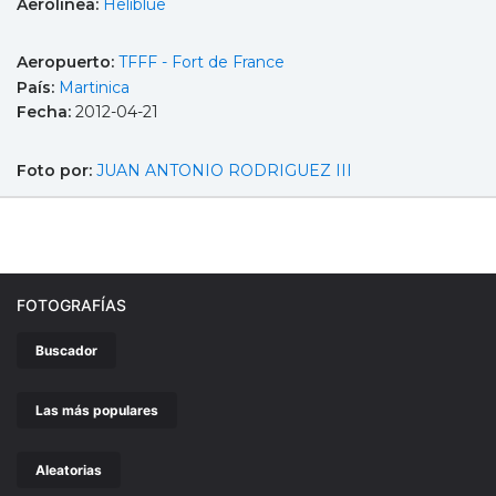
Aerolínea:
Heliblue
Aeropuerto:
TFFF - Fort de France
País:
Martinica
Fecha:
2012-04-21
Foto por:
JUAN ANTONIO RODRIGUEZ III
FOTOGRAFÍAS
Buscador
Las más populares
Aleatorias