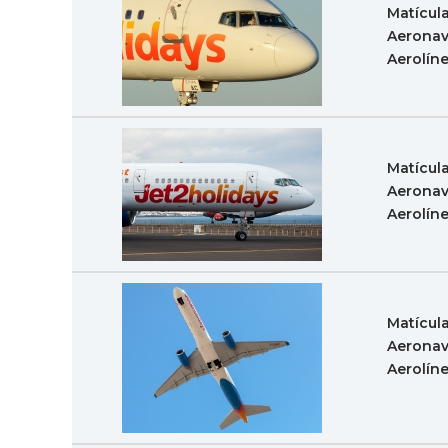
Matícul
Aeronav
Aerolín
Matícul
Aeronav
Aerolín
Matícul
Aeronav
Aerolín