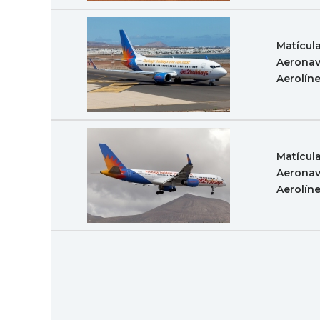
Matícul
Aeronav
Aerolín
Matícul
Aeronav
Aerolín