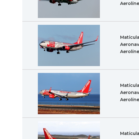
Aerolín
Matícul
Aeronav
Aerolín
Matícul
Aeronav
Aerolín
Matícul