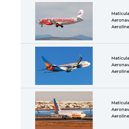
Matícul
Aeronav
Aerolín
Matícul
Aeronav
Aerolín
Matícul
Aeronav
Aerolín