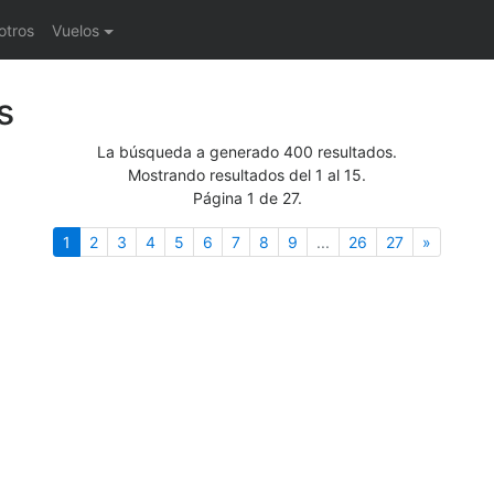
otros
Vuelos
s
La búsqueda a generado 400 resultados.
Mostrando resultados del 1 al 15.
Página 1 de 27.
(actual)
Siguient
1
2
3
4
5
6
7
8
9
...
26
27
»