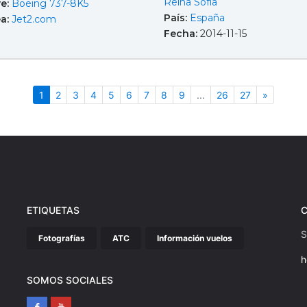
Reina Sofía
e:
Boeing 737-8K5
País:
España
ea:
Jet2.com
Fecha:
2014-11-15
(actual)
Siguient
1
2
3
4
5
6
7
8
9
...
26
27
»
ETIQUETAS
S
Fotografías
ATC
Información vuelos
h
SOMOS SOCIALES