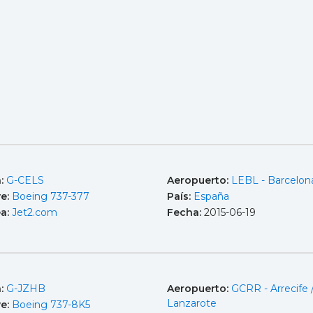
a:
G-CELS
Aeropuerto:
LEBL - Barcelona
e:
Boeing 737-377
País:
España
ea:
Jet2.com
Fecha:
2015-06-19
a:
G-JZHB
Aeropuerto:
GCRR - Arrecife 
Lanzarote
e:
Boeing 737-8K5