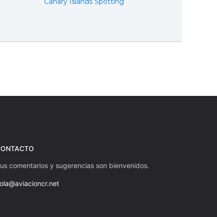
Canary Islands Spotting
e
CONTACTO
us comentarios y sugerencias son bienvenidos.
ola@aviacioncr.net