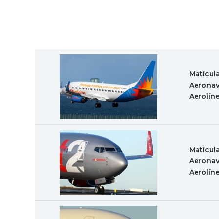
Matícul
Aeronav
Aerolín
Matícul
Aeronav
Aerolín