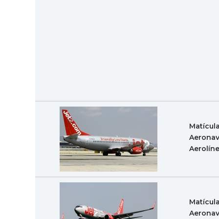
Matícul
Aeronav
Aerolín
Matícul
Aeronav