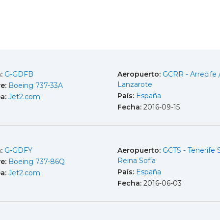
a:
G-GDFB
Aeropuerto:
GCRR - Arrecife 
Lanzarote
e:
Boeing 737-33A
País:
España
ea:
Jet2.com
Fecha:
2016-09-15
a:
G-GDFY
Aeropuerto:
GCTS - Tenerife 
Reina Sofía
e:
Boeing 737-86Q
País:
España
ea:
Jet2.com
Fecha:
2016-06-03