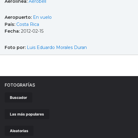
Aerolínea:
Aerobell
Aeropuerto:
En vuelo
País:
Costa Rica
Fecha:
2012-02-15
Foto por:
Luis Eduardo Morales Duran
FOTOGRAFÍAS
Buscador
Las más populares
Aleatorias