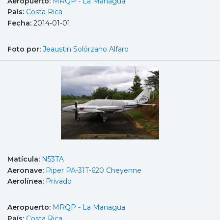
Aeropuerto:
MRQP - La Managua
País:
Costa Rica
Fecha:
2014-01-01
Foto por:
Jeaustin Solórzano Alfaro
Matícula:
N53TA
Aeronave:
Piper PA-31T-620 Cheyenne
Aerolínea:
Privado
Aeropuerto:
MRQP - La Managua
País:
Costa Rica