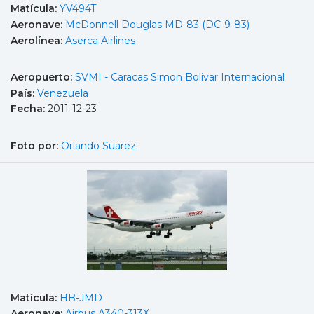
Matícula:
YV494T
Aeronave:
McDonnell Douglas MD-83 (DC-9-83)
Aerolínea:
Aserca Airlines
Aeropuerto:
SVMI - Caracas Simon Bolivar Internacional
País:
Venezuela
Fecha:
2011-12-23
Foto por:
Orlando Suarez
Matícula:
HB-JMD
Aeronave:
Airbus A340-313X