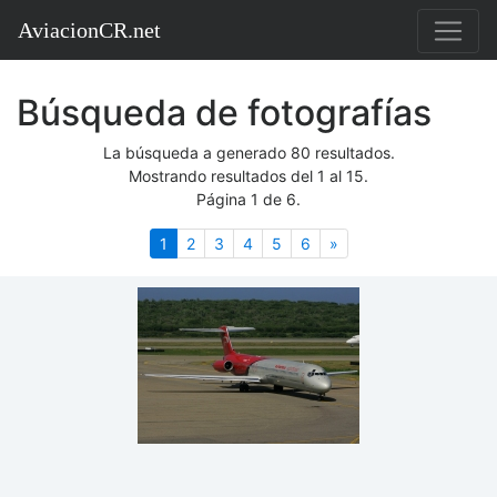
AviacionCR.net
Búsqueda de fotografías
La búsqueda a generado 80 resultados.
Mostrando resultados del 1 al 15.
Página 1 de 6.
(actual)
Siguiente
1
2
3
4
5
6
»