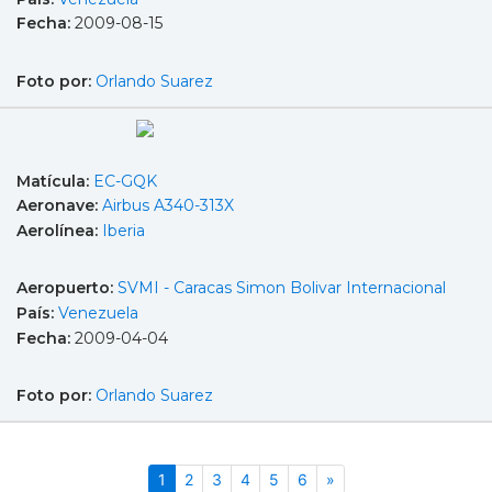
Fecha:
2009-08-15
Foto por:
Orlando Suarez
Matícula:
EC-GQK
Aeronave:
Airbus A340-313X
Aerolínea:
Iberia
Aeropuerto:
SVMI - Caracas Simon Bolivar Internacional
País:
Venezuela
Fecha:
2009-04-04
Foto por:
Orlando Suarez
(actual)
Siguiente
1
2
3
4
5
6
»