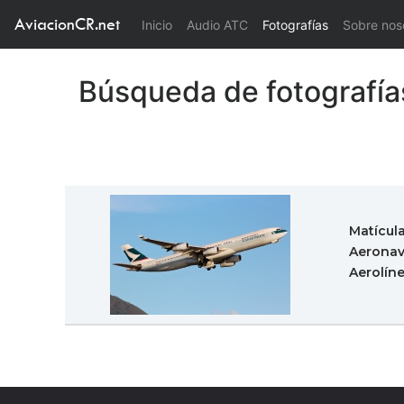
AviacionCR.net
(current)
Inicio
Audio ATC
Fotografías
Sobre nos
Búsqueda de fotografía
Matícul
Aeronav
Aerolín