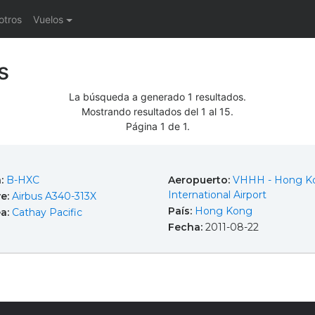
otros
Vuelos
s
La búsqueda a generado 1 resultados.
Mostrando resultados del 1 al 15.
Página 1 de 1.
a:
B-HXC
Aeropuerto:
VHHH - Hong Ko
International Airport
e:
Airbus A340-313X
País:
Hong Kong
ea:
Cathay Pacific
Fecha:
2011-08-22