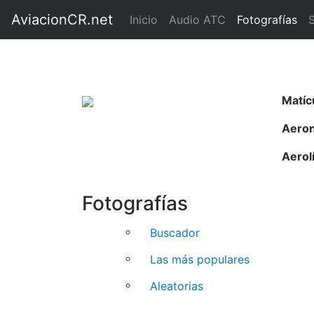
Búsqueda de fotograf
AviacionCR.net
(current)
Inicio
Audio ATC
Fotografías
Matíc
Aero
Aerol
Fotografías
Buscador
Las más populares
Aleatorias