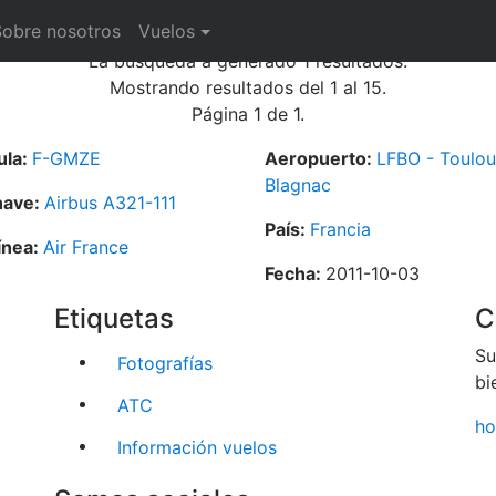
ías
Sobre nosotros
Vuelos
La búsqueda a generado 1 resultados.
Mostrando resultados del 1 al 15.
Página 1 de 1.
ula:
F-GMZE
Aeropuerto:
LFBO - Toulou
Blagnac
nave:
Airbus A321-111
País:
Francia
ínea:
Air France
Fecha:
2011-10-03
Etiquetas
C
Su
Fotografías
bi
ATC
ho
Información vuelos