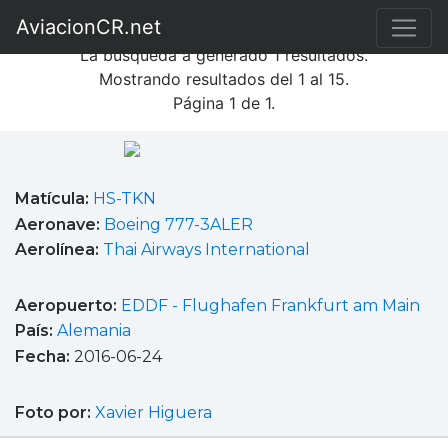
Búsqueda de fotografías
AviacionCR.net
La búsqueda a generado 1 resultados.
Mostrando resultados del 1 al 15.
Página 1 de 1.
Matícula:
HS-TKN
Aeronave:
Boeing 777-3ALER
Aerolínea:
Thai Airways International
Aeropuerto:
EDDF - Flughafen Frankfurt am Main
País:
Alemania
Fecha:
2016-06-24
Foto por:
Xavier Higuera