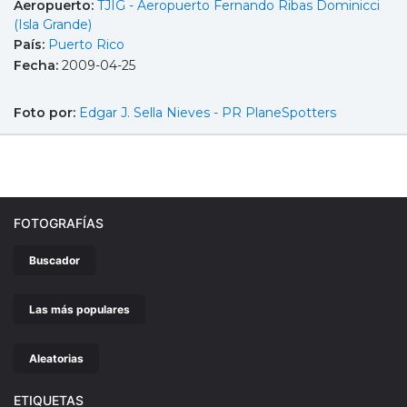
Aeropuerto:
TJIG - Aeropuerto Fernando Ribas Dominicci
(Isla Grande)
País:
Puerto Rico
Fecha:
2009-04-25
Foto por:
Edgar J. Sella Nieves - PR PlaneSpotters
FOTOGRAFÍAS
Buscador
Las más populares
Aleatorias
ETIQUETAS