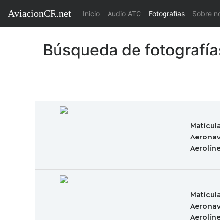
AviacionCR.net
(current)
Inicio
Audio ATC
Fotografías
Sobre n
Búsqueda de fotografía
Matícul
Aeronav
Aerolín
Matícul
Aeronav
Aerolín