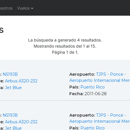
osotros
Vuelos
s
La búsqueda a generado 4 resultados.
Mostrando resultados del 1 al 15.
Página 1 de 1.
a:
N519JB
Aeropuerto:
TJPS - Ponce -
Aeropuerto Internacional Mer
e:
Airbus A320-232
País:
Puerto Rico
ea:
Jet Blue
Fecha:
2011-06-28
a:
N519JB
Aeropuerto:
TJPS - Ponce -
Aeropuerto Internacional Mer
e:
Airbus A320-232
País:
Puerto Rico
ea:
Jet Blue