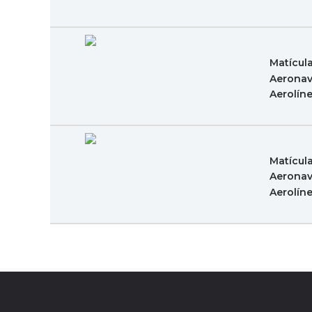
Matícul
Aeronav
Aerolín
Matícul
Aeronav
Aerolín