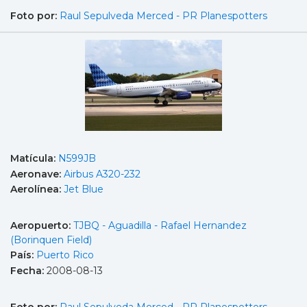
Foto por:
Raul Sepulveda Merced - PR Planespotters
Matícula:
N599JB
Aeronave:
Airbus A320-232
Aerolínea:
Jet Blue
Aeropuerto:
TJBQ - Aguadilla - Rafael Hernandez
(Borinquen Field)
País:
Puerto Rico
Fecha:
2008-08-13
Foto por:
Raul Sepulveda Merced - PR Planespotters