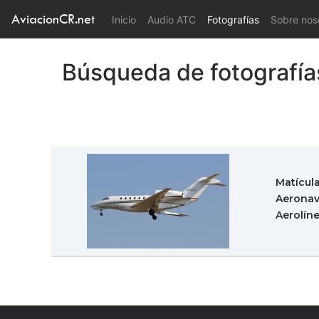
AviacionCR.net
(current)
Inicio
Audio ATC
Fotografías
Sobre nos
Búsqueda de fotografía
Matícul
Aeronav
Aerolín