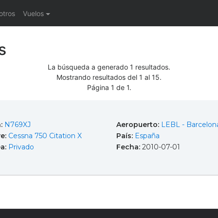
otros
Vuelos
s
La búsqueda a generado 1 resultados.
Mostrando resultados del 1 al 15.
Página 1 de 1.
a:
N769XJ
Aeropuerto:
LEBL - Barcelona
e:
Cessna 750 Citation X
País:
España
ea:
Privado
Fecha:
2010-07-01