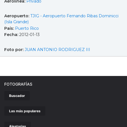
Aerolínea:
Privado
Aeropuerto:
TJIG - Aeropuerto Fernando Ribas Dominicci
(Isla Grande)
País:
Puerto Rico
Fecha:
2012-01-13
Foto por:
JUAN ANTONIO RODRIGUEZ III
FOTOGRAFÍAS
Buscador
Las más populares
Aleatorias