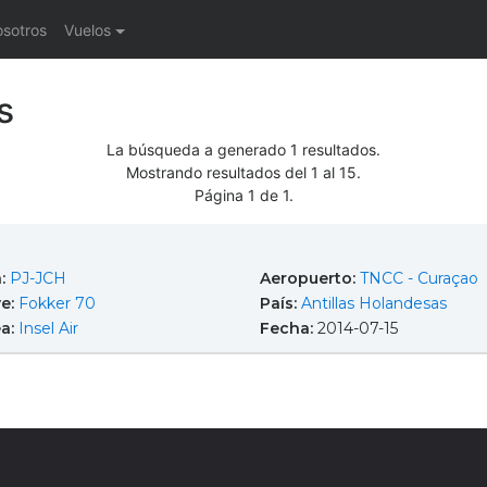
osotros
Vuelos
s
La búsqueda a generado 1 resultados.
Mostrando resultados del 1 al 15.
Página 1 de 1.
a:
PJ-JCH
Aeropuerto:
TNCC - Curaçao
e:
Fokker 70
País:
Antillas Holandesas
ea:
Insel Air
Fecha:
2014-07-15