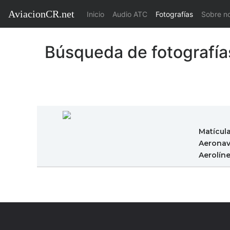
AviacionCR.net
(current)
Inicio
Audio ATC
Fotografías
Sobre n
Búsqueda de fotografía
Matícul
Aeronav
Aerolín