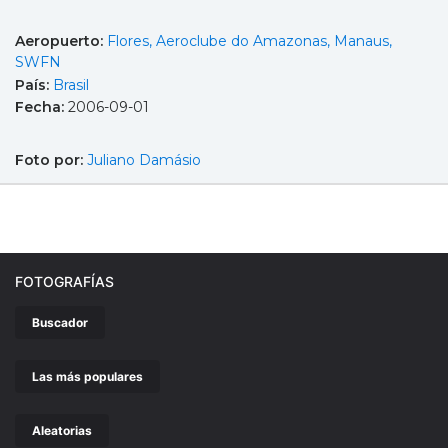
Aeropuerto:
Flores, Aeroclube do Amazonas, Manaus,
SWFN
País:
Brasil
Fecha:
2006-09-01
Foto por:
Juliano Damásio
FOTOGRAFÍAS
Buscador
Las más populares
Aleatorias