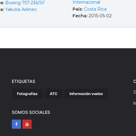
Internacional
e:
Boeing 757-236/SF
País:
Costa Rica
ea:
Yakutia Airlines
Fecha:
2015-05-02
ETIQUETAS
S
Fotografías
ATC
Información vuelos
h
SOMOS SOCIALES