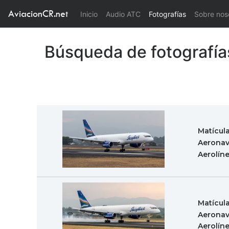
AviacionCR.net
(current)
Inicio
Audio ATC
Fotografías
Sobre nos
Búsqueda de fotografía
Matícul
Aeronav
Aerolín
Matícul
Aeronav
Aerolín