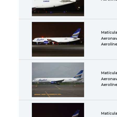
Matícul
Aeronav
Aerolín
Matícul
Aeronav
Aerolín
Matícul