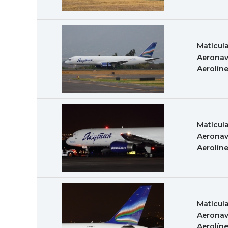
Matícul
Aeronav
Aerolín
Matícul
Aeronav
Aerolín
Matícul
Aeronav
Aerolín