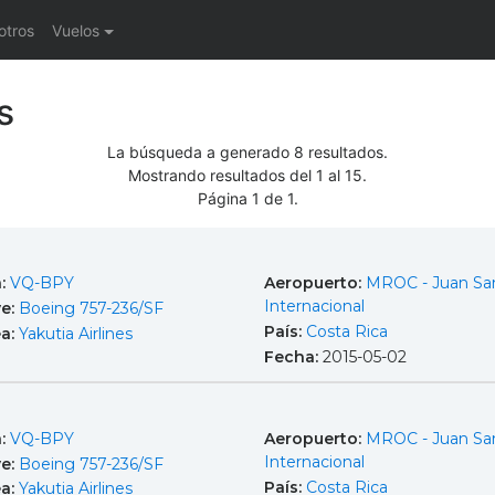
otros
Vuelos
s
La búsqueda a generado 8 resultados.
Mostrando resultados del 1 al 15.
Página 1 de 1.
a:
VQ-BPY
Aeropuerto:
MROC - Juan Sa
Internacional
e:
Boeing 757-236/SF
País:
Costa Rica
ea:
Yakutia Airlines
Fecha:
2015-05-02
a:
VQ-BPY
Aeropuerto:
MROC - Juan Sa
Internacional
e:
Boeing 757-236/SF
País:
Costa Rica
ea:
Yakutia Airlines