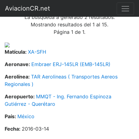
Búsqueda de fotografías
AviacionCR.net
La búsqueda a generado 2 resultados.
Mostrando resultados del 1 al 15.
Página 1 de 1.
Matícula:
XA-SFH
Aeronave:
Embraer ERJ-145LR (EMB-145LR)
Aerolínea:
TAR Aerolineas ( Transportes Aereos
Regionales )
Aeropuerto:
MMQT - Ing. Fernando Espinoza
Gutiérrez - Querétaro
País:
México
Fecha:
2016-03-14