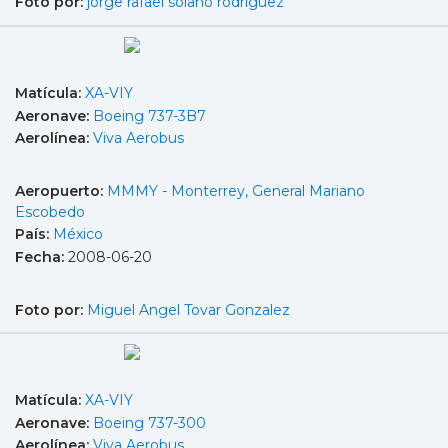
Foto por:
jorge rafael solano rodríguez
Matícula:
XA-VIY
Aeronave:
Boeing 737-3B7
Aerolínea:
Viva Aerobus
Aeropuerto:
MMMY - Monterrey, General Mariano
Escobedo
País:
México
Fecha:
2008-06-20
Foto por:
Miguel Angel Tovar Gonzalez
Matícula:
XA-VIY
Aeronave:
Boeing 737-300
Aerolínea:
Viva Aerobus