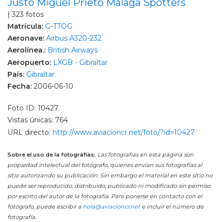
Justo Miguel Prieto Malaga Spotters
| 323 fotos
Matrícula:
G-TTOG
Aeronave:
Airbus A320-232
Aerolínea.:
British Airways
Aeropuerto:
LXGB - Gibraltar
País:
Gibraltar
Fecha:
2006-06-10
Foto ID: 10427
Vistas únicas: 764
URL directo:
http://www.aviacioncr.net/foto/?id=10427
Sobre el uso de la fotografías:
Las fotografías en esta página son
propiedad intelectual del fotógrafo, quienes envían sus fotografías al
sitio autorizando su publicación. Sin embargo el material en este sitio no
puede ser reproducido, distribuido, publicado ni modificado sin permiso
por escrito del autor de la fotografía. Para ponerse en contacto con el
fotógrafo, puede escribir a
hola@aviacioncr.net
e incluir el número de
fotografía.