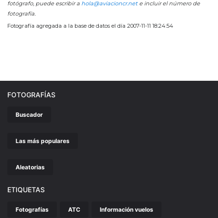
fotógrafo, puede escribir a
hola@aviacioncr.net
e incluir el número de
fotografía.
Fotografía agregada a la base de datos el día 2007-11-11 18:24:54
FOTOGRAFÍAS
Buscador
Las más populares
Aleatorias
ETIQUETAS
Fotografías
ATC
Información vuelos