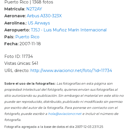
Puerto Rico | 1368 fotos
Matrícula:
N272AY
Aeronave:
Airbus A330-323X
Aerolínea.:
US Airways
Aeropuerto:
TJSJ - Luis Muñoz Marín Internacional
País:
Puerto Rico
Fecha:
2007-11-18
Foto ID: 11734
Vistas únicas: 541
URL directo:
http://www.aviacioncr.net/foto/?id=11734
Sobre el uso de la fotografías:
Las fotografías en esta página son
propiedad intelectual del fotógrafo, quienes envían sus fotografías al
sitio autorizando su publicación. Sin embargo el material en este sitio no
puede ser reproducido, distribuido, publicado ni modificado sin permiso
por escrito del autor de la fotografía. Para ponerse en contacto con el
fotógrafo, puede escribir a
hola@aviacioncr.net
e incluir el número de
fotografía.
Fotografía agregada a la base de datos el día 2007-12-03 23:11:25