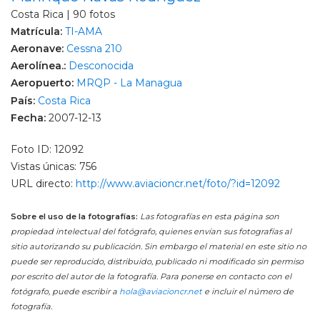
Costa Rica | 90 fotos
Matrícula:
TI-AMA
Aeronave:
Cessna 210
Aerolínea.:
Desconocida
Aeropuerto:
MRQP - La Managua
País:
Costa Rica
Fecha:
2007-12-13
Foto ID: 12092
Vistas únicas: 756
URL directo:
http://www.aviacioncr.net/foto/?id=12092
Sobre el uso de la fotografías:
Las fotografías en esta página son
propiedad intelectual del fotógrafo, quienes envían sus fotografías al
sitio autorizando su publicación. Sin embargo el material en este sitio no
puede ser reproducido, distribuido, publicado ni modificado sin permiso
por escrito del autor de la fotografía. Para ponerse en contacto con el
fotógrafo, puede escribir a
hola@aviacioncr.net
e incluir el número de
fotografía.