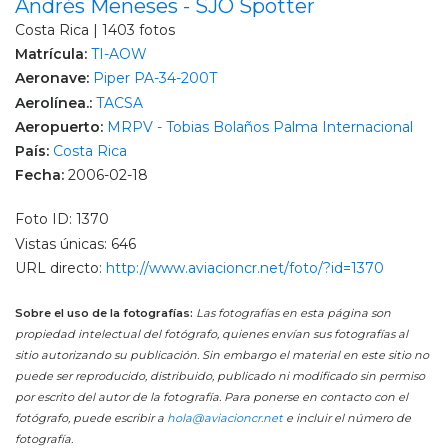
Andrés Meneses - SJO Spotter
Costa Rica | 1403 fotos
Matrícula:
TI-AOW
Aeronave:
Piper PA-34-200T
Aerolínea.:
TACSA
Aeropuerto:
MRPV - Tobias Bolaños Palma Internacional
País:
Costa Rica
Fecha:
2006-02-18
Foto ID: 1370
Vistas únicas: 646
URL directo:
http://www.aviacioncr.net/foto/?id=1370
Sobre el uso de la fotografías:
Las fotografías en esta página son
propiedad intelectual del fotógrafo, quienes envían sus fotografías al
sitio autorizando su publicación. Sin embargo el material en este sitio no
puede ser reproducido, distribuido, publicado ni modificado sin permiso
por escrito del autor de la fotografía. Para ponerse en contacto con el
fotógrafo, puede escribir a
hola@aviacioncr.net
e incluir el número de
fotografía.