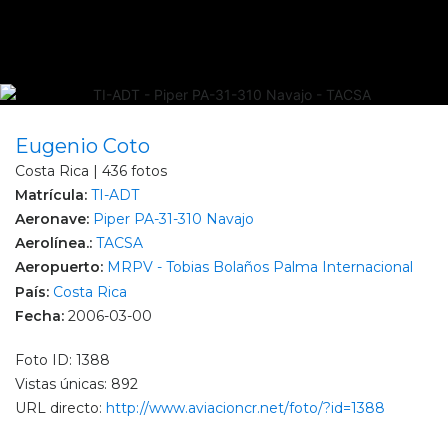
Eugenio Coto
Costa Rica | 436 fotos
Matrícula:
TI-ADT
Aeronave:
Piper PA-31-310 Navajo
Aerolínea.:
TACSA
Aeropuerto:
MRPV - Tobias Bolaños Palma Internacional
País:
Costa Rica
Fecha:
2006-03-00
Foto ID: 1388
Vistas únicas: 892
URL directo:
http://www.aviacioncr.net/foto/?id=1388