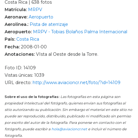
Costa Rica | 638 fotos
Matrícula:
MRPV
Aeronave:
Aeropuerto
Aerolínea.:
Pista de aterrizaje
Aeropuerto:
MRPV - Tobias Bolaños Palma Internacional
País:
Costa Rica
Fecha:
2008-01-00
Anotaciones:
VIsta al Oeste desde la Torre.
Foto ID: 14109
Vistas únicas: 1039
URL directo:
http://www.aviacioncr.net/foto/?id=14109
Sobre el uso de la fotografías:
Las fotografías en esta página son
propiedad intelectual del fotógrafo, quienes envían sus fotografías al
sitio autorizando su publicación. Sin embargo el material en este sitio no
puede ser reproducido, distribuido, publicado ni modificado sin permiso
por escrito del autor de la fotografía. Para ponerse en contacto con el
fotógrafo, puede escribir a
hola@aviacioncr.net
e incluir el número de
fotografía.