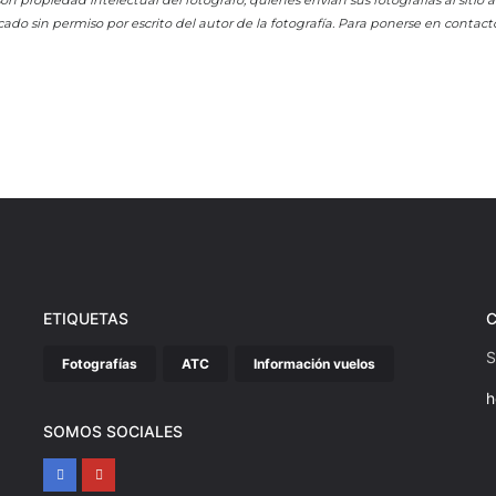
cado sin permiso por escrito del autor de la fotografía. Para ponerse en contact
ETIQUETAS
S
Fotografías
ATC
Información vuelos
h
SOMOS SOCIALES