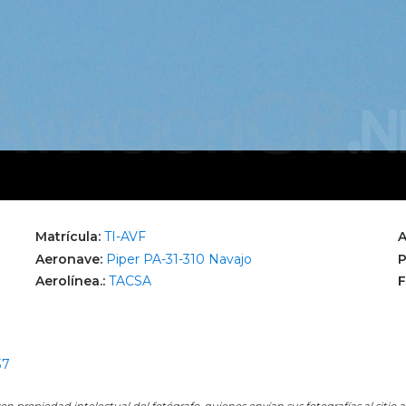
Matrícula:
TI-AVF
A
Aeronave:
Piper PA-31-310 Navajo
P
Aerolínea.:
TACSA
F
37
on propiedad intelectual del fotógrafo, quienes envían sus fotografías al sitio