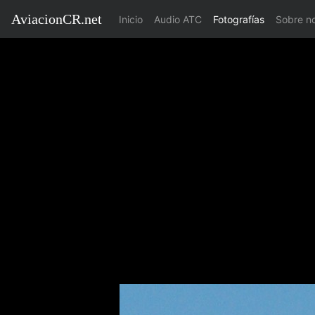
AviacionCR.net
(current)
Inicio
Audio ATC
Fotografías
Sobre n