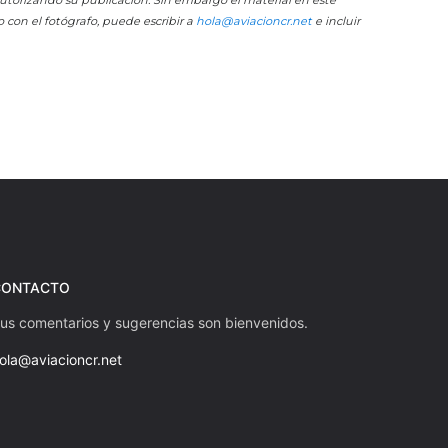
o con el fotógrafo, puede escribir a
hola@aviacioncr.net
e incluir
CONTACTO
us comentarios y sugerencias son bienvenidos.
ola@aviacioncr.net