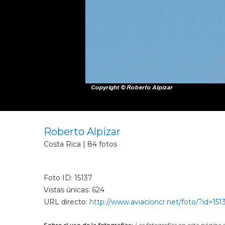
Roberto Alpizar
Costa Rica | 84 fotos
Foto ID: 15137
Vistas únicas: 624
URL directo:
http://www.aviacioncr.net/foto/?id=151
Sobre el uso de la fotografías:
Las fotografías en esta página s