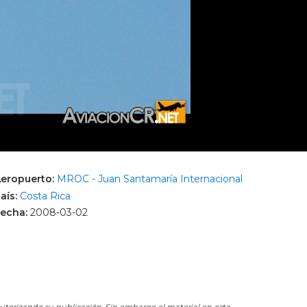
eropuerto:
MROC - Juan Santamaría Internacional
aís:
Costa Rica
echa:
2008-03-02
 autorizando su publicación. Sin embargo el material en este