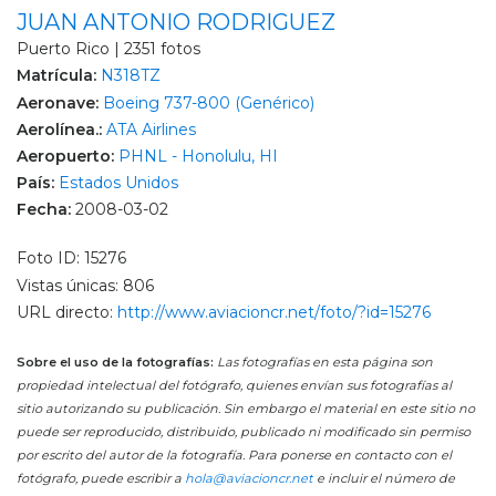
JUAN ANTONIO RODRIGUEZ
Puerto Rico | 2351 fotos
Matrícula:
N318TZ
Aeronave:
Boeing 737-800 (Genérico)
Aerolínea.:
ATA Airlines
Aeropuerto:
PHNL - Honolulu, HI
País:
Estados Unidos
Fecha:
2008-03-02
Foto ID: 15276
Vistas únicas: 806
URL directo:
http://www.aviacioncr.net/foto/?id=15276
Sobre el uso de la fotografías:
Las fotografías en esta página son
propiedad intelectual del fotógrafo, quienes envían sus fotografías al
sitio autorizando su publicación. Sin embargo el material en este sitio no
puede ser reproducido, distribuido, publicado ni modificado sin permiso
por escrito del autor de la fotografía. Para ponerse en contacto con el
fotógrafo, puede escribir a
hola@aviacioncr.net
e incluir el número de