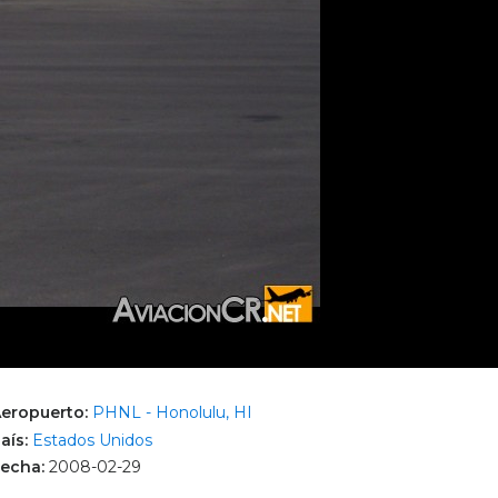
eropuerto:
PHNL - Honolulu, HI
aís:
Estados Unidos
echa:
2008-02-29