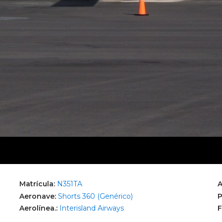
Matrícula:
N351TA
A
Aeronave:
Shorts 360 (Genérico)
P
Aerolínea.:
Interisland Airways
F