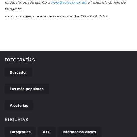
fotógrafo, puede escribir a
hola@aviacioncr.net
e incluir el número de
fotografía.
Fotografía agregada a la base de datos el día 2008-04-28 17:53:11
FOTOGRAFÍAS
Buscador
Las más populares
Aleatorias
ETIQUETAS
Fotografías
ATC
Información vuelos