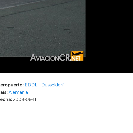
eropuerto:
EDDL - Dusseldorf
aís:
Alemania
echa:
2008-06-11