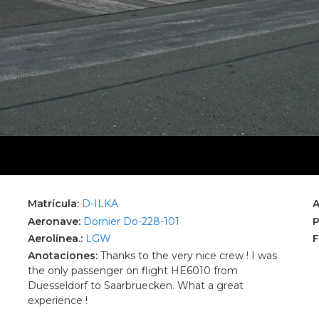
Matrícula:
D-ILKA
A
Aeronave:
Dornier Do-228-101
P
Aerolínea.:
LGW
F
Anotaciones:
Thanks to the very nice crew ! I was
the only passenger on flight HE6010 from
Duesseldorf to Saarbruecken. What a great
experience !