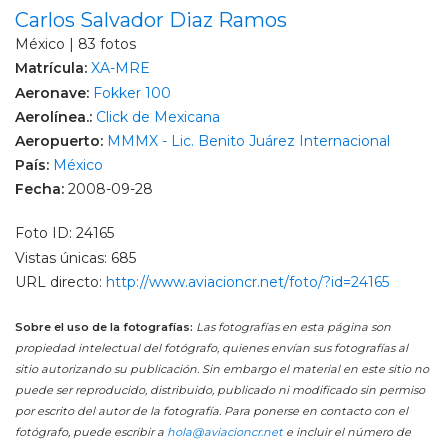
Carlos Salvador Diaz Ramos
México | 83 fotos
Matrícula:
XA-MRE
Aeronave:
Fokker 100
Aerolínea.:
Click de Mexicana
Aeropuerto:
MMMX - Lic. Benito Juárez Internacional
País:
México
Fecha:
2008-09-28
Foto ID: 24165
Vistas únicas: 685
URL directo:
http://www.aviacioncr.net/foto/?id=24165
Sobre el uso de la fotografías:
Las fotografías en esta página son
propiedad intelectual del fotógrafo, quienes envían sus fotografías al
sitio autorizando su publicación. Sin embargo el material en este sitio no
puede ser reproducido, distribuido, publicado ni modificado sin permiso
por escrito del autor de la fotografía. Para ponerse en contacto con el
fotógrafo, puede escribir a
hola@aviacioncr.net
e incluir el número de