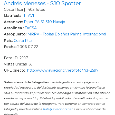
Andrés Meneses - SJO Spotter
Costa Rica | 1403 fotos
Matrícula:
TI-AVF
Aeronave:
Piper PA-31-310 Navajo
Aerolínea.:
TACSA
Aeropuerto:
MRPV - Tobias Bolaños Palma Internacional
País:
Costa Rica
Fecha:
2006-07-22
Foto ID: 2597
Vistas únicas: 651
URL directo:
http://www.aviacioncr.net/foto/?id=2597
Sobre el uso de la fotografías:
Las fotografías en esta página son
propiedad intelectual del fotógrafo, quienes envían sus fotografías al
sitio autorizando su publicación. Sin embargo el material en este sitio no
puede ser reproducido, distribuido, publicado ni modificado sin permiso
por escrito del autor de la fotografía. Para ponerse en contacto con el
fotógrafo, puede escribir a
hola@aviacioncr.net
e incluir el número de
fotografía.