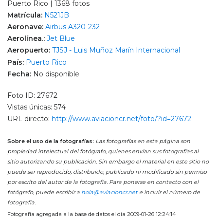
Puerto Rico | 1368 fotos
Matrícula:
N521JB
Aeronave:
Airbus A320-232
Aerolínea.:
Jet Blue
Aeropuerto:
TJSJ - Luis Muñoz Marín Internacional
País:
Puerto Rico
Fecha:
No disponible
Foto ID: 27672
Vistas únicas: 574
URL directo:
http://www.aviacioncr.net/foto/?id=27672
Sobre el uso de la fotografías:
Las fotografías en esta página son
propiedad intelectual del fotógrafo, quienes envían sus fotografías al
sitio autorizando su publicación. Sin embargo el material en este sitio no
puede ser reproducido, distribuido, publicado ni modificado sin permiso
por escrito del autor de la fotografía. Para ponerse en contacto con el
fotógrafo, puede escribir a
hola@aviacioncr.net
e incluir el número de
fotografía.
Fotografía agregada a la base de datos el día 2009-01-26 12:24:14