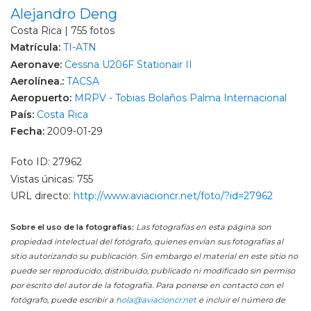
Alejandro Deng
Costa Rica | 755 fotos
Matrícula:
TI-ATN
Aeronave:
Cessna U206F Stationair II
Aerolínea.:
TACSA
Aeropuerto:
MRPV - Tobias Bolaños Palma Internacional
País:
Costa Rica
Fecha:
2009-01-29
Foto ID: 27962
Vistas únicas: 755
URL directo:
http://www.aviacioncr.net/foto/?id=27962
Sobre el uso de la fotografías:
Las fotografías en esta página son
propiedad intelectual del fotógrafo, quienes envían sus fotografías al
sitio autorizando su publicación. Sin embargo el material en este sitio no
puede ser reproducido, distribuido, publicado ni modificado sin permiso
por escrito del autor de la fotografía. Para ponerse en contacto con el
fotógrafo, puede escribir a
hola@aviacioncr.net
e incluir el número de