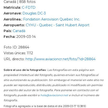
Canadá | 858 fotos
Matrícula:
C-FDTD
Aeronave:
Douglas DC-3
Aerolínea.:
Fondation Aerovision Quebec Inc.
Aeropuerto:
CYHU - Quebec - Saint Hubert Airport
País:
Canadá
Fecha:
2009-03-14
Foto ID: 28864
Vistas únicas: 1112
URL directo:
http://www.aviacioncr.net/foto/?id=28864
Sobre el uso de la fotografías:
Las fotografías en esta página son
propiedad intelectual del fotógrafo, quienes envían sus fotografías al
sitio autorizando su publicación. Sin embargo el material en este sitio no
puede ser reproducido, distribuido, publicado ni modificado sin permiso
por escrito del autor de la fotografía. Para ponerse en contacto con el
fotógrafo, puede escribir a
hola@aviacioncr.net
e incluir el número de
fotografía.
Fotografía agregada a la base de datos el día 2009-03-17 10:38:10