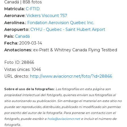
Canadá | 858 fotos
Matrícula:
C-FTID
Aeronave:
Vickers Viscount 757
Aerolínea.:
Fondation Aerovision Quebec Inc.
Aeropuerto:
CYHU - Quebec - Saint Hubert Airport
País:
Canadá
Fecha:
2009-03-14
Anotaciones:
ex-Pratt & Whitney Canada Flying Testbed
Foto ID: 28866
Vistas únicas: 1046
URL directo:
http://www.aviacioncr.net/foto/?id=28866
Sobre el uso de la fotografías:
Las fotografías en esta página son
propiedad intelectual del fotógrafo, quienes envían sus fotografías al
sitio autorizando su publicación. Sin embargo el material en este sitio no
puede ser reproducido, distribuido, publicado ni modificado sin permiso
por escrito del autor de la fotografía. Para ponerse en contacto con el
fotógrafo, puede escribir a
hola@aviacioncr.net
e incluir el número de
fotografía.