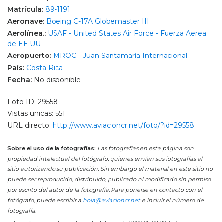
Matrícula:
89-1191
Aeronave:
Boeing C-17A Globemaster III
Aerolínea.:
USAF - United States Air Force - Fuerza Aerea
de EE.UU
Aeropuerto:
MROC - Juan Santamaría Internacional
País:
Costa Rica
Fecha:
No disponible
Foto ID: 29558
Vistas únicas: 651
URL directo:
http://www.aviacioncr.net/foto/?id=29558
Sobre el uso de la fotografías:
Las fotografías en esta página son
propiedad intelectual del fotógrafo, quienes envían sus fotografías al
sitio autorizando su publicación. Sin embargo el material en este sitio no
puede ser reproducido, distribuido, publicado ni modificado sin permiso
por escrito del autor de la fotografía. Para ponerse en contacto con el
fotógrafo, puede escribir a
hola@aviacioncr.net
e incluir el número de
fotografía.