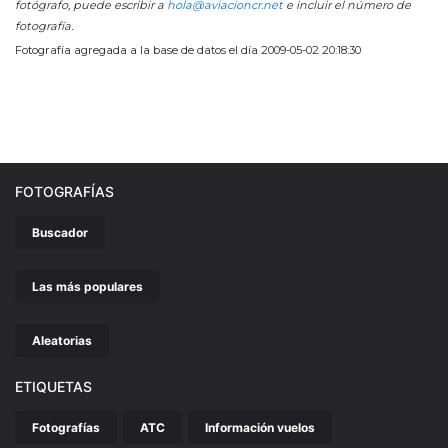
fotógrafo, puede escribir a
hola@aviacioncr.net
e incluir el número de
fotografía.
Fotografía agregada a la base de datos el día 2009-05-02 20:18:30
FOTOGRAFÍAS
Buscador
Las más populares
Aleatorias
ETIQUETAS
Fotografías
ATC
Información vuelos