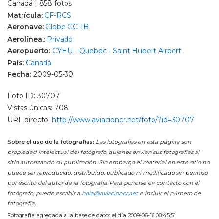
Canadá | 858 fotos
Matrícula:
CF-RGS
Aeronave:
Globe GC-1B
Aerolínea.:
Privado
Aeropuerto:
CYHU - Quebec - Saint Hubert Airport
País:
Canadá
Fecha:
2009-05-30
Foto ID: 30707
Vistas únicas: 708
URL directo:
http://www.aviacioncr.net/foto/?id=30707
Sobre el uso de la fotografías:
Las fotografías en esta página son
propiedad intelectual del fotógrafo, quienes envían sus fotografías al
sitio autorizando su publicación. Sin embargo el material en este sitio no
puede ser reproducido, distribuido, publicado ni modificado sin permiso
por escrito del autor de la fotografía. Para ponerse en contacto con el
fotógrafo, puede escribir a
hola@aviacioncr.net
e incluir el número de
fotografía.
Fotografía agregada a la base de datos el día 2009-06-16 08:45:51