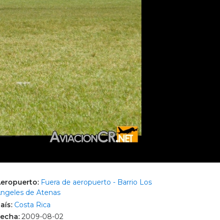
eropuerto:
Fuera de aeropuerto - Barrio Los
ngeles de Atenas
aís:
Costa Rica
echa:
2009-08-02