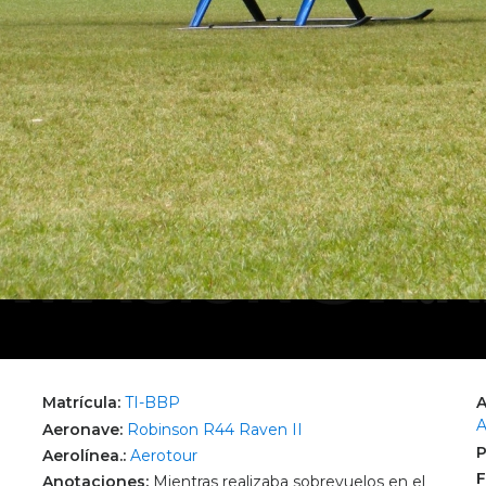
Matrícula:
TI-BBP
A
A
Aeronave:
Robinson R44 Raven II
P
Aerolínea.:
Aerotour
F
Anotaciones:
Mientras realizaba sobrevuelos en el