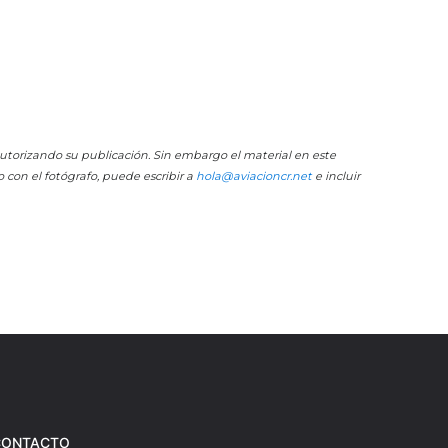
 autorizando su publicación. Sin embargo el material en este
o con el fotógrafo, puede escribir a
hola@aviacioncr.net
e incluir
CONTACTO